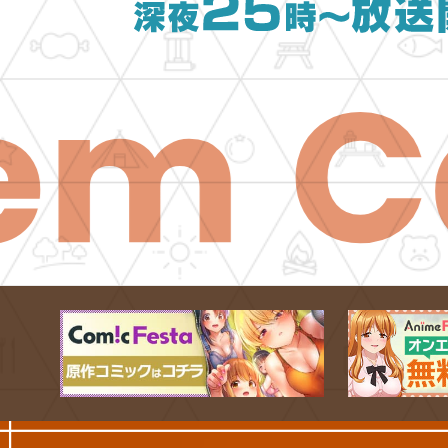
ゃ
2
ん
0
ぷ
2
っ
2
！
年
1
0
月
2
日
深
夜
2
5
時
～
M
放