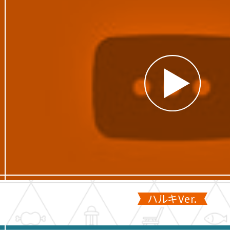
O
送
V
開
I
始
E
！
ハルキVer.