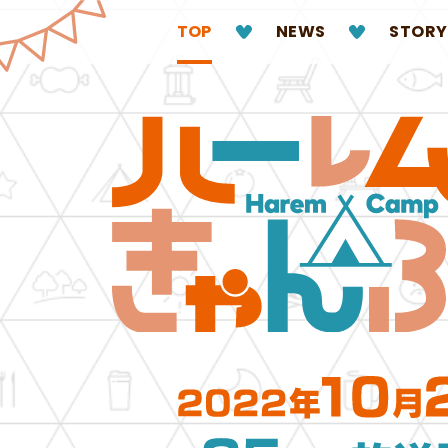
TOP
NEWS
STORY
ハ
ー
レ
ム
き