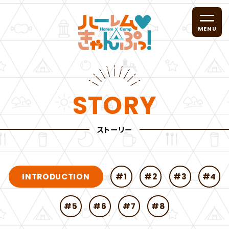
T
V
ア
ニ
TOP
メ
STORY
「
ハ
ー
NEWS
ストーリー
レ
ム
き
ゃ
STORY
ん
ぷ
INTRODUCTION
#1
#2
#3
#4
っ
！
CHARACTER
」
#5
#6
#7
#8
公
式