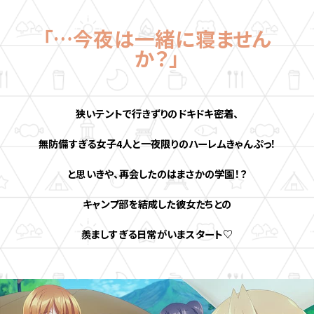
サ
STAFF&CAST
イ
ト
「…今夜は一緒に寝ません
か？」
ON AIR
狭いテントで行きずりのドキドキ密着、
MUSIC
無防備すぎる女子4人と一夜限りのハーレムきゃんぷっ！
GOODS
と思いきや、再会したのはまさかの学園！？
キャンプ部を結成した彼女たちとの
羨ましすぎる日常がいまスタート♡
SHARE
T
F
L
w
a
I
i
c
N