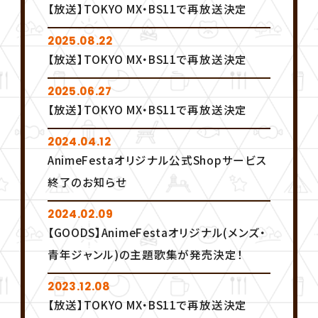
サ
【放送】TOKYO MX・BS11で再放送決定
STAFF&CAST
イ
ト
2025.08.22
【放送】TOKYO MX・BS11で再放送決定
ON AIR
2025.06.27
【放送】TOKYO MX・BS11で再放送決定
MUSIC
2024.04.12
AnimeFestaオリジナル公式Shopサービス
GOODS
終了のお知らせ
2024.02.09
【GOODS】AnimeFestaオリジナル(メンズ・
青年ジャンル)の主題歌集が発売決定！
SHARE
2023.12.08
T
F
L
【放送】TOKYO MX・BS11で再放送決定
w
a
I
i
c
N