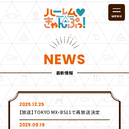
T
V
ア
ニ
TOP
メ
NEWS
「
ハ
ー
NEWS
最新情報
レ
ム
き
ゃ
STORY
ん
ぷ
っ
2025.12.25
！
【放送】TOKYO MX・BS11で再放送決定
CHARACTER
」
公
式
2025.09.19