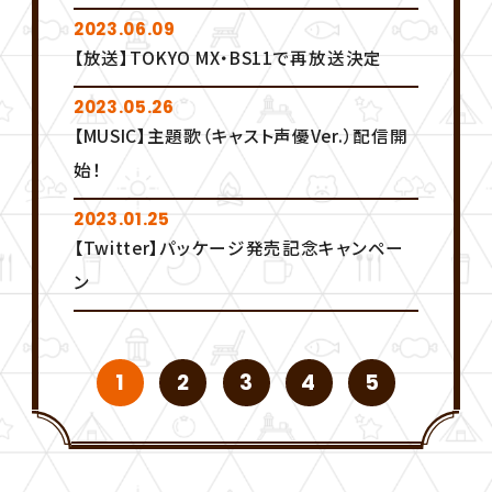
t
e
E
2023.06.09
t
b
s
【放送】TOKYO MX・BS11で再放送決定
e
o
h
r
o
a
s
k
r
2023.05.26
h
s
e
【MUSIC】主題歌（キャスト声優Ver.）配信開
a
h
r
a
始！
e
r
e
2023.01.25
【Twitter】パッケージ発売記念キャンペー
ン
1
2
3
4
5